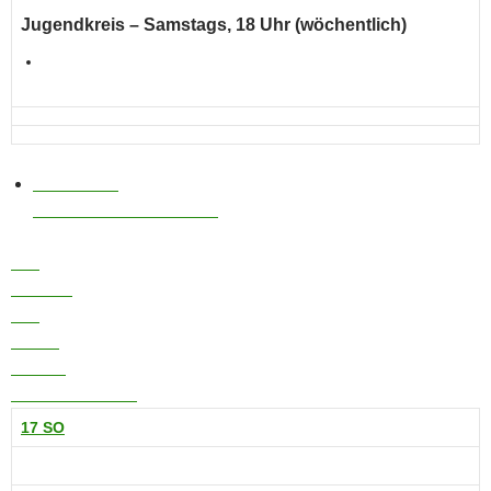
Jugendkreis
– Samstags, 18 Uhr (wöchentlich)
Ab 14 Jahren
Kategorien
Bevorstehende Termine
Tag
Agenda
Tag
Monat
Woche
17. August 2025
17
SO
Ganztägig