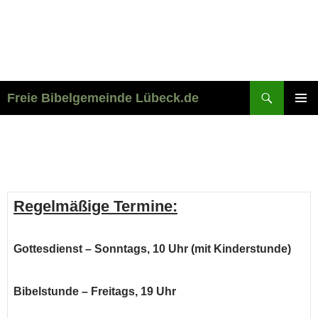
Suchen
Freie Bibelgemeinde Lübeck.de
ZUM
PRIMÄR
INHALT
MENÜ
SPRINGEN
TERMINE
Regelmäßige Termine:
Gottesdienst
– Sonntags, 10 Uhr (mit Kinderstunde)
Bibelstunde
– Freitags, 19 Uhr